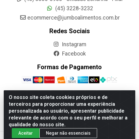
(45) 3228-3232
ecommerce@jumboalimentos.com.br
Redes Sociais
Instagram
Facebook
Formas de Pagamento
O nosso site coleta cookies próprios e de
terceiros para proporcionar uma experiência
Jumbo Alimentos Cascavel - Matriz - Rua Itatiba Do Sul, 161 -
personalizada ao usuário, apresentar publicidade
Santos Dumont, Cascavel-PR - CEP 85804-700- CNPJ
relevante de acordo com o seu perfil e melhorar a
85.522.043/0001-90
qualidade do nosso site.
Aceitar
Negar não essenciais