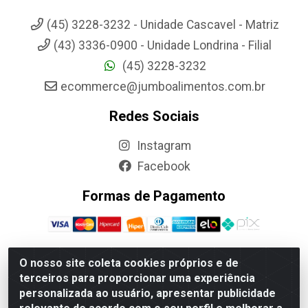
(45) 3228-3232 - Unidade Cascavel - Matriz
(43) 3336-0900 - Unidade Londrina - Filial
(45) 3228-3232
ecommerce@jumboalimentos.com.br
Redes Sociais
Instagram
Facebook
Formas de Pagamento
O nosso site coleta cookies próprios e de
terceiros para proporcionar uma experiência
Jumbo Alimentos Cascavel - Matriz - Rua Itatiba Do Sul, 161 -
personalizada ao usuário, apresentar publicidade
Santos Dumont, Cascavel-PR - CEP 85804-700- CNPJ
85.522.043/0001-90