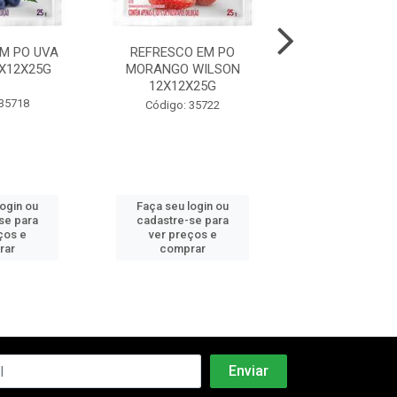
M PO UVA
REFRESCO EM PO
POLPA AMOR
X12X25G
MORANGO WILSON
FRUIT 50X
12X12X25G
 35718
Código: 43
Código: 35722
login ou
Faça seu login ou
Faça seu log
se para
cadastre-se para
cadastre-se 
ços e
ver preços e
ver preços
rar
comprar
comprar