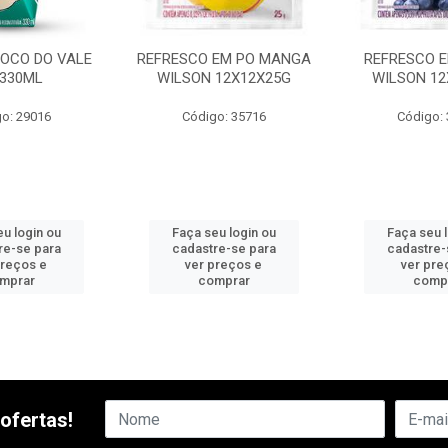
COCO DO VALE
REFRESCO EM PO MANGA
REFRESCO E
X330ML
WILSON 12X12X25G
WILSON 12
o: 29016
Código: 35716
Código:
u login ou
Faça seu login ou
Faça seu 
re-se para
cadastre-se para
cadastre-
preços e
ver preços e
ver pre
mprar
comprar
comp
ofertas!