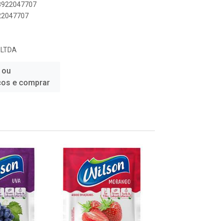
98922047707
922047707
 LTDA
 ou
ços e comprar