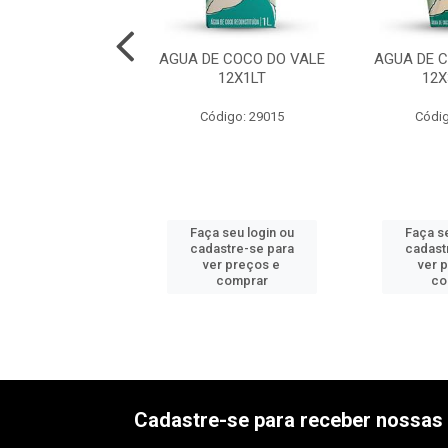
 AMORA BAUM
AGUA DE COCO DO VALE
AGUA DE 
IT 50X100G
12X1LT
12
digo: 43166
Código: 29015
Códig
 seu login ou
Faça seu login ou
Faça se
astre-se para
cadastre-se para
cadast
er preços e
ver preços e
ver 
comprar
comprar
co
Cadastre-se para receber nossas 