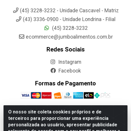
(45) 3228-3232 - Unidade Cascavel - Matriz
(43) 3336-0900 - Unidade Londrina - Filial
(45) 3228-3232
ecommerce@jumboalimentos.com.br
Redes Sociais
Instagram
Facebook
Formas de Pagamento
O nosso site coleta cookies próprios e de
terceiros para proporcionar uma experiência
Jumbo Alimentos Cascavel - Matriz - Rua Itatiba Do Sul, 161 -
personalizada ao usuário, apresentar publicidade
Santos Dumont, Cascavel-PR - CEP 85804-700- CNPJ
85.522.043/0001-90