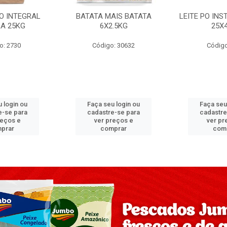
PO INTEGRAL
BATATA MAIS BATATA
LEITE PO IN
A 25KG
6X2.5KG
25X
o: 2730
Código: 30632
Código
 login ou
Faça seu login ou
Faça seu
e-se para
cadastre-se para
cadastre
reços e
ver preços e
ver pr
prar
comprar
com