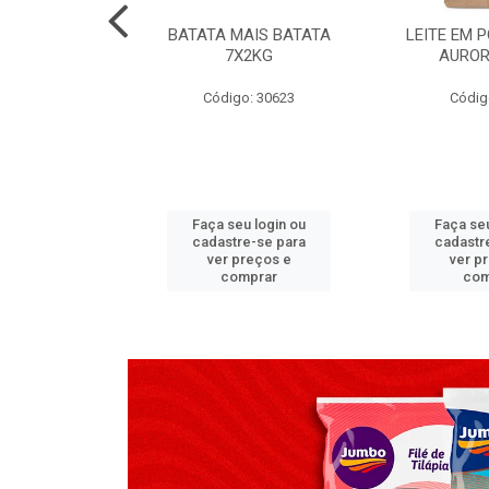
TADO PECA
BATATA MAIS BATATA
LEITE EM 
 2X3,7 KG
7X2KG
AUROR
go: 517
Código: 30623
Códig
u login ou
Faça seu login ou
Faça seu
e-se para
cadastre-se para
cadastr
reços e
ver preços e
ver p
mprar
comprar
com