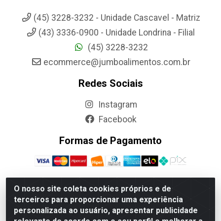
(45) 3228-3232 - Unidade Cascavel - Matriz
(43) 3336-0900 - Unidade Londrina - Filial
(45) 3228-3232
ecommerce@jumboalimentos.com.br
Redes Sociais
Instagram
Facebook
Formas de Pagamento
O nosso site coleta cookies próprios e de
terceiros para proporcionar uma experiência
Jumbo Alimentos Cascavel - Matriz - Rua Itatiba Do Sul, 161 -
personalizada ao usuário, apresentar publicidade
Santos Dumont, Cascavel-PR - CEP 85804-700- CNPJ
85.522.043/0001-90