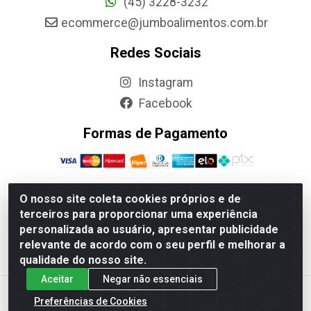
(45) 3228-3232
ecommerce@jumboalimentos.com.br
Redes Sociais
Instagram
Facebook
Formas de Pagamento
O nosso site coleta cookies próprios e de
terceiros para proporcionar uma experiência
Jumbo Alimentos Cascavel - Matriz - Rua Itatiba Do Sul,
personalizada ao usuário, apresentar publicidade
161 - Santos Dumont, Cascavel-PR - CEP 85804-700-
relevante de acordo com o seu perfil e melhorar a
CNPJ 85.522.043/0001-90
qualidade do nosso site.
Aceitar
Negar não essenciais
Preferências de Cookies