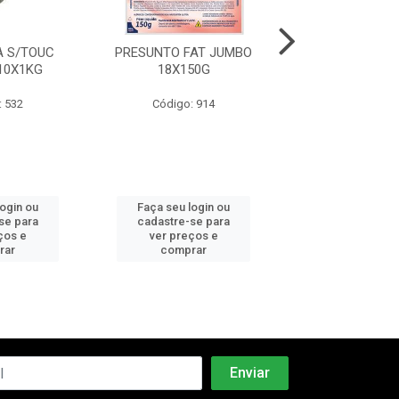
 S/TOUC
PRESUNTO FAT JUMBO
MORTADELA C
10X1KG
18X150G
PEPERI 6X2
: 532
Código: 914
Código: 5
login ou
Faça seu login ou
Faça seu log
se para
cadastre-se para
cadastre-se 
ços e
ver preços e
ver preços
rar
comprar
comprar