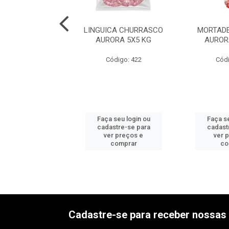
DELA C/TOUC
LINGUICA CHURRASCO
MORTADE
ERI 6X2,5KG
AURORA 5X5 KG
AUROR
ódigo: 534
Código: 422
Códi
 seu login ou
Faça seu login ou
Faça se
astre-se para
cadastre-se para
cadast
er preços e
ver preços e
ver 
comprar
comprar
co
Cadastre-se para receber nossas 