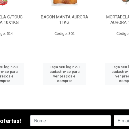
LA C/TOUC
BACON MANTA AURORA
MORTADELA
A 10X1KG
11KG
AURORA 
go: 524
Código: 302
Código
u login ou
Faça seu login ou
Faça seu 
re-se para
cadastre-se para
cadastre-
preços e
ver preços e
ver pre
mprar
comprar
comp
ofertas!