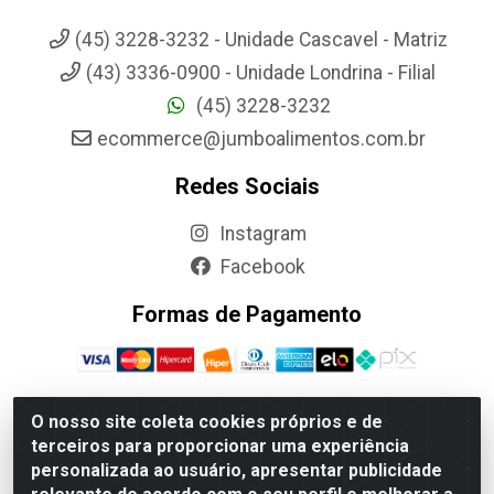
(45) 3228-3232 - Unidade Cascavel - Matriz
(43) 3336-0900 - Unidade Londrina - Filial
(45) 3228-3232
ecommerce@jumboalimentos.com.br
Redes Sociais
Instagram
Facebook
Formas de Pagamento
O nosso site coleta cookies próprios e de
terceiros para proporcionar uma experiência
Jumbo Alimentos Cascavel - Matriz - Rua Itatiba Do Sul, 161 -
personalizada ao usuário, apresentar publicidade
Santos Dumont, Cascavel-PR - CEP 85804-700- CNPJ
85.522.043/0001-90