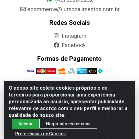
ecommerce@jumboalimentos.com.br
Redes Sociais
Instagram
Facebook
Formas de Pagamento
O nosso site coleta cookies próprios e de
terceiros para proporcionar uma experiência
Jumbo Alimentos Cascavel - Matriz - Rua Itatiba Do Sul,
personalizada ao usuário, apresentar publicidade
161 - Santos Dumont, Cascavel-PR - CEP 85804-700-
relevante de acordo com o seu perfil e melhorar a
CNPJ 85.522.043/0001-90
qualidade do nosso site.
Aceitar
Negar não essenciais
Preferências de Cookies