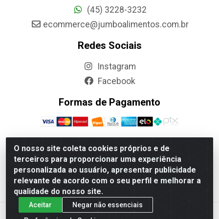
(45) 3228-3232
ecommerce@jumboalimentos.com.br
Redes Sociais
Instagram
Facebook
Formas de Pagamento
O nosso site coleta cookies próprios e de
terceiros para proporcionar uma experiência
Jumbo Alimentos Cascavel - Matriz - Rua Itatiba Do Sul,
personalizada ao usuário, apresentar publicidade
161 - Santos Dumont, Cascavel-PR - CEP 85804-700-
relevante de acordo com o seu perfil e melhorar a
CNPJ 85.522.043/0001-90
qualidade do nosso site.
Aceitar
Negar não essenciais