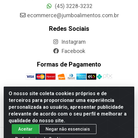
(45) 3228-3232
ecommerce@jumboalimentos.com.br
Redes Sociais
Instagram
Facebook
Formas de Pagamento
O nosso site coleta cookies próprios e de
terceiros para proporcionar uma experiência
Jumbo Alimentos Cascavel - Matriz - Rua Itatiba Do Sul,
personalizada ao usuário, apresentar publicidade
161 - Santos Dumont, Cascavel-PR - CEP 85804-700-
relevante de acordo com o seu perfil e melhorar a
CNPJ 85.522.043/0001-90
qualidade do nosso site.
Aceitar
Negar não essenciais