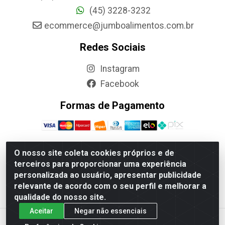
(45) 3228-3232
ecommerce@jumboalimentos.com.br
Redes Sociais
Instagram
Facebook
Formas de Pagamento
O nosso site coleta cookies próprios e de
terceiros para proporcionar uma experiência
Jumbo Alimentos Cascavel - Matriz - Rua Itatiba Do Sul,
personalizada ao usuário, apresentar publicidade
161 - Santos Dumont, Cascavel-PR - CEP 85804-700-
relevante de acordo com o seu perfil e melhorar a
CNPJ 85.522.043/0001-90
qualidade do nosso site.
Aceitar
Negar não essenciais