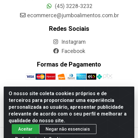
(45) 3228-3232
ecommerce@jumboalimentos.com.br
Redes Sociais
Instagram
Facebook
Formas de Pagamento
O nosso site coleta cookies próprios e de
terceiros para proporcionar uma experiência
Jumbo Alimentos Cascavel - Matriz - Rua Itatiba Do Sul,
personalizada ao usuário, apresentar publicidade
161 - Santos Dumont, Cascavel-PR - CEP 85804-700-
relevante de acordo com o seu perfil e melhorar a
CNPJ 85.522.043/0001-90
qualidade do nosso site.
Aceitar
Negar não essenciais