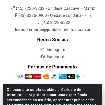
(45) 3228-3232 - Unidade Cascavel - Matriz
(43) 3336-0900 - Unidade Londrina - Filial
(45) 3228-3232
ecommerce@jumboalimentos.com.br
Redes Sociais
Instagram
Facebook
Formas de Pagamento
O nosso site coleta cookies próprios e de
terceiros para proporcionar uma experiência
Jumbo Alimentos Cascavel - Matriz - Rua Itatiba Do Sul, 161 -
personalizada ao usuário, apresentar publicidade
Santos Dumont, Cascavel-PR - CEP 85804-700- CNPJ
85.522.043/0001-90