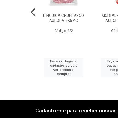
DELA C/TOUC
LINGUICA CHURRASCO
MORTADE
ERI 6X2,5KG
AURORA 5X5 KG
AUROR
ódigo: 534
Código: 422
Códi
 seu login ou
Faça seu login ou
Faça se
astre-se para
cadastre-se para
cadast
er preços e
ver preços e
ver 
comprar
comprar
co
Cadastre-se para receber nossas 