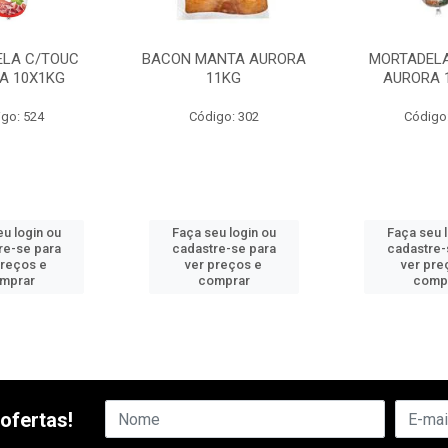
LA C/TOUC
BACON MANTA AURORA
MORTADELA
A 10X1KG
11KG
AURORA 
go: 524
Código: 302
Código
u login ou
Faça seu login ou
Faça seu 
re-se para
cadastre-se para
cadastre-
preços e
ver preços e
ver pre
mprar
comprar
comp
ofertas!