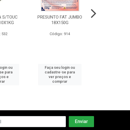
 S/TOUC
PRESUNTO FAT JUMBO
MORTADELA C
10X1KG
18X150G
PEPERI 6X2
: 532
Código: 914
Código: 5
login ou
Faça seu login ou
Faça seu log
se para
cadastre-se para
cadastre-se 
ços e
ver preços e
ver preços
rar
comprar
comprar