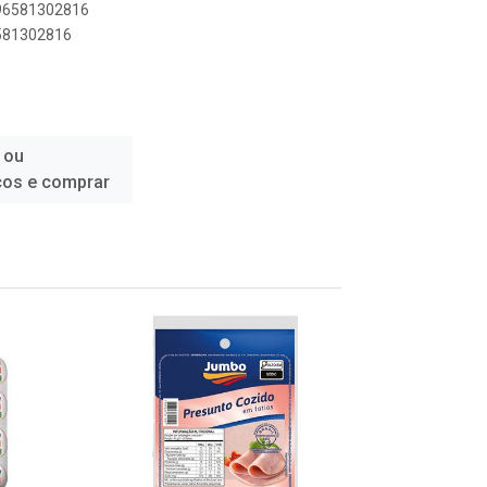
896581302816
6581302816
 ou
ços e comprar