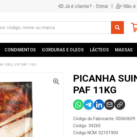
|
Já é cliente? - Entrar
Não é 
CONDIMENTOS
GORDURAS E OLEOS
LÁCTEOS
MASSAS
P GRILL PIF PAF 11KG
PICANHA SUIN
PAF 11KG
Código do Fabricante: 00060609
Código: 34260
Código NCM: 02101900