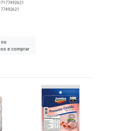
897177492621
7177492621
 ou
ços e comprar