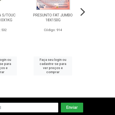
 S/TOUC
PRESUNTO FAT JUMBO
MORTADELA C
10X1KG
18X150G
PEPERI 6X2
: 532
Código: 914
Código: 5
login ou
Faça seu login ou
Faça seu log
se para
cadastre-se para
cadastre-se 
ços e
ver preços e
ver preços
rar
comprar
comprar