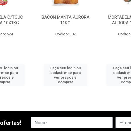
LA C/TOUC
BACON MANTA AURORA
MORTADELA
A 10X1KG
11KG
AURORA 
go: 524
Código: 302
Código
u login ou
Faça seu login ou
Faça seu 
re-se para
cadastre-se para
cadastre-
preços e
ver preços e
ver pre
mprar
comprar
comp
ofertas!