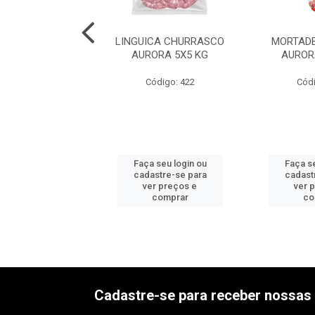
DELA C/TOUC
LINGUICA CHURRASCO
MORTADE
ERI 6X2,5KG
AURORA 5X5 KG
AUROR
ódigo: 534
Código: 422
Códi
 seu login ou
Faça seu login ou
Faça se
astre-se para
cadastre-se para
cadast
er preços e
ver preços e
ver 
comprar
comprar
co
Cadastre-se para receber nossas 