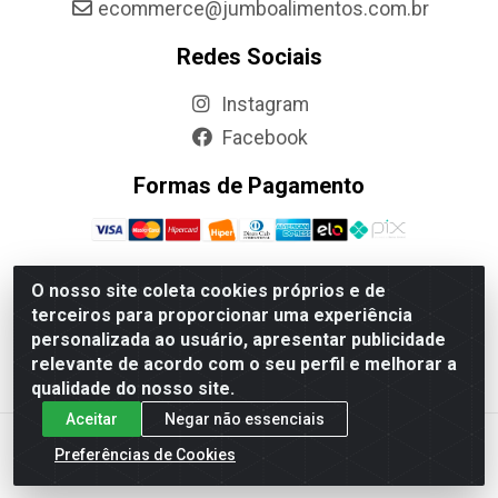
ecommerce@jumboalimentos.com.br
Redes Sociais
Instagram
Facebook
Formas de Pagamento
O nosso site coleta cookies próprios e de
terceiros para proporcionar uma experiência
Jumbo Alimentos Cascavel - Matriz - Rua Itatiba Do Sul,
personalizada ao usuário, apresentar publicidade
161 - Santos Dumont, Cascavel-PR - CEP 85804-700-
relevante de acordo com o seu perfil e melhorar a
CNPJ 85.522.043/0001-90
qualidade do nosso site.
Aceitar
Negar não essenciais
Preferências de Cookies