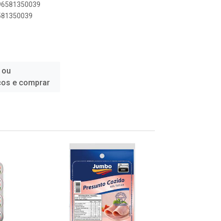
896581350039
6581350039
 ou
ços e comprar