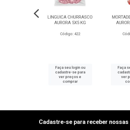
DELA C/TOUC
LINGUICA CHURRASCO
MORTADE
ERI 6X2,5KG
AURORA 5X5 KG
AUROR
ódigo: 534
Código: 422
Códi
 seu login ou
Faça seu login ou
Faça se
astre-se para
cadastre-se para
cadast
er preços e
ver preços e
ver 
comprar
comprar
co
Cadastre-se para receber nossas 