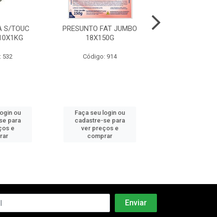
 S/TOUC
PRESUNTO FAT JUMBO
MORTADELA C
10X1KG
18X150G
PEPERI 6X2
: 532
Código: 914
Código: 5
login ou
Faça seu login ou
Faça seu log
se para
cadastre-se para
cadastre-se 
ços e
ver preços e
ver preços
rar
comprar
comprar