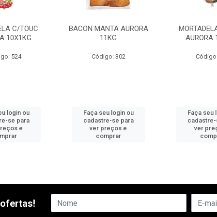
LA C/TOUC
BACON MANTA AURORA
MORTADELA
A 10X1KG
11KG
AURORA 
go: 524
Código: 302
Código
u login ou
Faça seu login ou
Faça seu 
re-se para
cadastre-se para
cadastre-
preços e
ver preços e
ver pre
mprar
comprar
comp
ofertas!