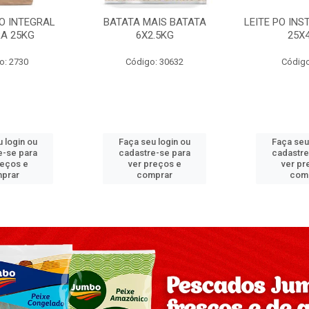
PO INTEGRAL
BATATA MAIS BATATA
LEITE PO IN
A 25KG
6X2.5KG
25X
o: 2730
Código: 30632
Código
 login ou
Faça seu login ou
Faça seu
e-se para
cadastre-se para
cadastre
reços e
ver preços e
ver pr
prar
comprar
com