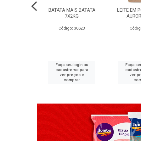
TADO PECA
BATATA MAIS BATATA
LEITE EM 
 2X3,7 KG
7X2KG
AUROR
go: 517
Código: 30623
Códig
u login ou
Faça seu login ou
Faça seu
e-se para
cadastre-se para
cadastr
reços e
ver preços e
ver p
mprar
comprar
com