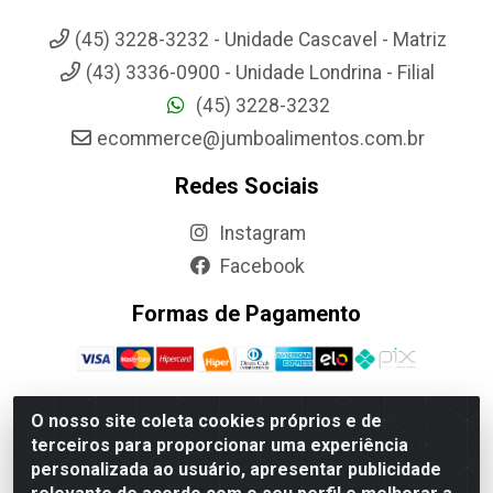
(45) 3228-3232 - Unidade Cascavel - Matriz
(43) 3336-0900 - Unidade Londrina - Filial
(45) 3228-3232
ecommerce@jumboalimentos.com.br
Redes Sociais
Instagram
Facebook
Formas de Pagamento
O nosso site coleta cookies próprios e de
terceiros para proporcionar uma experiência
Jumbo Alimentos Cascavel - Matriz - Rua Itatiba Do Sul, 161 -
personalizada ao usuário, apresentar publicidade
Santos Dumont, Cascavel-PR - CEP 85804-700- CNPJ
85.522.043/0001-90