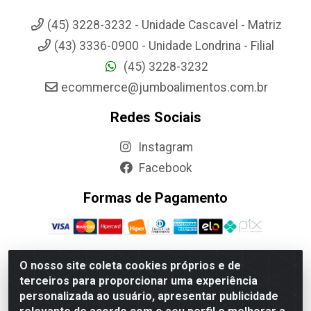
(45) 3228-3232 - Unidade Cascavel - Matriz
(43) 3336-0900 - Unidade Londrina - Filial
(45) 3228-3232
ecommerce@jumboalimentos.com.br
Redes Sociais
Instagram
Facebook
Formas de Pagamento
O nosso site coleta cookies próprios e de
terceiros para proporcionar uma experiência
Jumbo Alimentos Cascavel - Matriz - Rua Itatiba Do Sul, 161 -
personalizada ao usuário, apresentar publicidade
Santos Dumont, Cascavel-PR - CEP 85804-700- CNPJ
85.522.043/0001-90