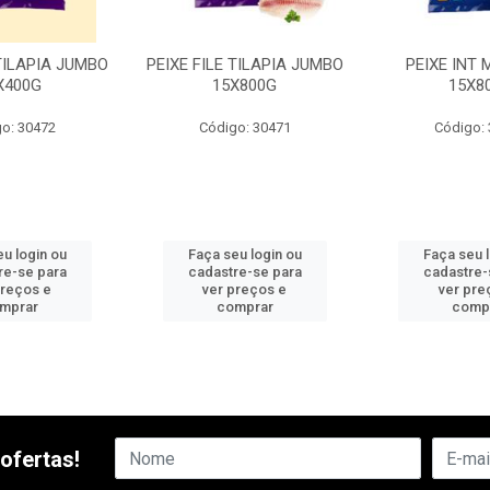
 TILAPIA JUMBO
PEIXE FILE TILAPIA JUMBO
PEIXE INT
X400G
15X800G
15X8
o: 30472
Código: 30471
Código:
u login ou
Faça seu login ou
Faça seu 
re-se para
cadastre-se para
cadastre-
preços e
ver preços e
ver pre
mprar
comprar
comp
ofertas!