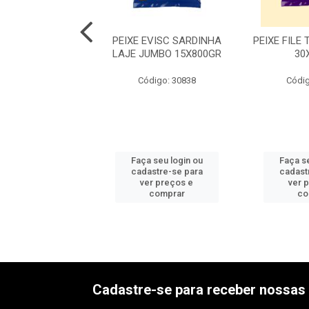
 POSTA PERNA
PEIXE EVISC SARDINHA
PEIXE FILE
 PCT JUMBO
LAJE JUMBO 15X800GR
30
15X800G
Código: 30838
Códig
digo: 30848
 seu login ou
Faça seu login ou
Faça se
astre-se para
cadastre-se para
cadast
er preços e
ver preços e
ver 
comprar
comprar
co
Cadastre-se para receber nossas 