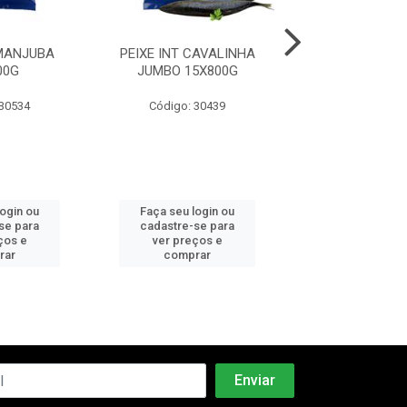
 MANJUBA
PEIXE INT CAVALINHA
PEIXE POSTA
00G
JUMBO 15X800G
MOCA PCT 
15X800
 30534
Código: 30439
Código: 30
login ou
Faça seu login ou
Faça seu log
se para
cadastre-se para
cadastre-se 
ços e
ver preços e
ver preços
rar
comprar
comprar