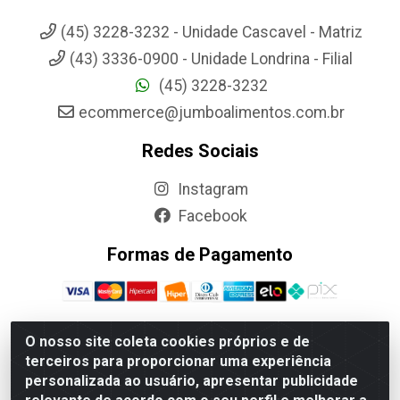
(45) 3228-3232 - Unidade Cascavel - Matriz
(43) 3336-0900 - Unidade Londrina - Filial
(45) 3228-3232
ecommerce@jumboalimentos.com.br
Redes Sociais
Instagram
Facebook
Formas de Pagamento
O nosso site coleta cookies próprios e de
terceiros para proporcionar uma experiência
Jumbo Alimentos Cascavel - Matriz - Rua Itatiba Do Sul, 161 -
personalizada ao usuário, apresentar publicidade
Santos Dumont, Cascavel-PR - CEP 85804-700- CNPJ
85.522.043/0001-90