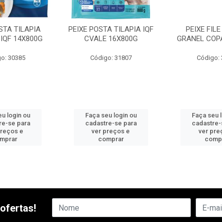
STA TILAPIA
PEIXE POSTA TILAPIA IQF
PEIXE FILE
IQF 14X800G
CVALE 16X800G
GRANEL COP
o: 30385
Código: 31807
Código:
u login ou
Faça seu login ou
Faça seu 
re-se para
cadastre-se para
cadastre-
preços e
ver preços e
ver pre
mprar
comprar
comp
ofertas!