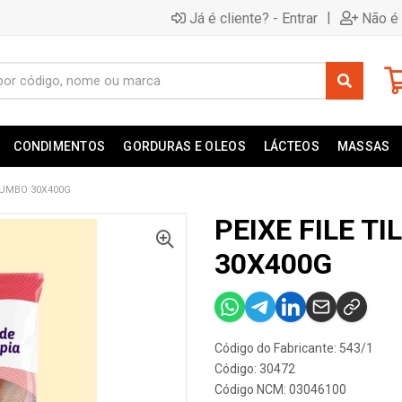
|
Já é cliente? - Entrar
Não é 
CONDIMENTOS
GORDURAS E OLEOS
LÁCTEOS
MASSAS
 JUMBO 30X400G
PEIXE FILE T
30X400G
Código do Fabricante: 543/1
Código: 30472
Código NCM: 03046100