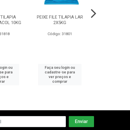
 TILAPIA
PEIXE FILE TILAPIA LAR
PEIXE FILE T
ACOL 10KG
2X5KG
COOPAVEL 
 31818
Código: 31801
Código: 20
login ou
Faça seu login ou
Faça seu log
se para
cadastre-se para
cadastre-se 
ços e
ver preços e
ver preços
rar
comprar
comprar