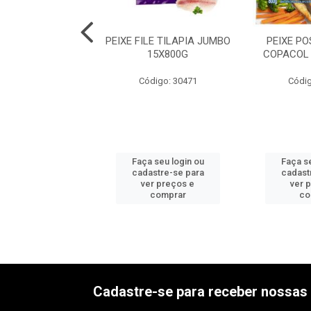
 FILE TILAPIA
PEIXE FILE TILAPIA JUMBO
PEIXE PO
PAVEL 15KG
15X800G
COPACOL 
digo: 20024
Código: 30471
Códig
 seu login ou
Faça seu login ou
Faça se
astre-se para
cadastre-se para
cadast
er preços e
ver preços e
ver 
comprar
comprar
co
Cadastre-se para receber nossas 