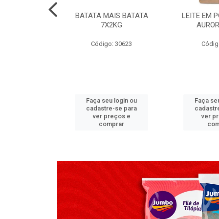
TADO PECA
BATATA MAIS BATATA
LEITE EM 
 2X3,7 KG
7X2KG
AUROR
go: 517
Código: 30623
Códig
u login ou
Faça seu login ou
Faça seu
e-se para
cadastre-se para
cadastr
reços e
ver preços e
ver p
mprar
comprar
com