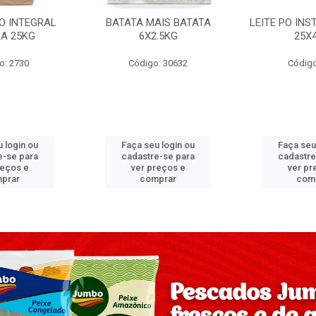
PO INTEGRAL
BATATA MAIS BATATA
LEITE PO IN
A 25KG
6X2.5KG
25X
o: 2730
Código: 30632
Código
 login ou
Faça seu login ou
Faça seu
e-se para
cadastre-se para
cadastre
reços e
ver preços e
ver pr
prar
comprar
com