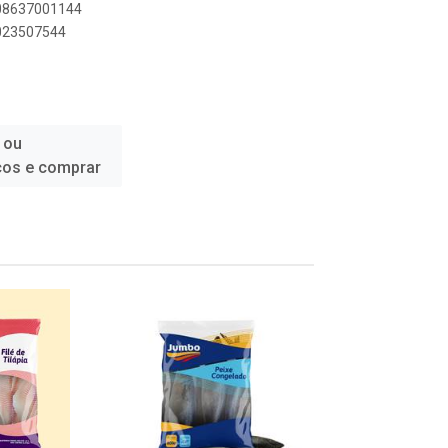
908637001144
8023507544
 ou
ços e comprar