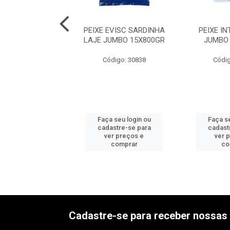
 INT MANJUBA
PEIXE EVISC SARDINHA
PEIXE I
15X800G
LAJE JUMBO 15X800GR
JUMBO
digo: 30534
Código: 30838
Códig
 seu login ou
Faça seu login ou
Faça se
astre-se para
cadastre-se para
cadast
er preços e
ver preços e
ver 
comprar
comprar
co
Cadastre-se para receber nossas 