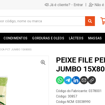
|
Já é cliente? - Entrar
Não é 
CONDIMENTOS
GORDURAS E OLEOS
LÁCTEOS
MASSAS
MOCA PCT JUMBO 15X800G
PEIXE FILE 
JUMBO 15X80
Código do Fabricante: 0378001
Código: 30857
Código NCM: 03038990