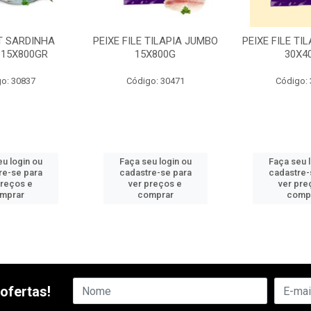
NT SARDINHA
PEIXE FILE TILAPIA JUMBO
PEIXE FILE TI
 15X800GR
15X800G
30X4
o: 30837
Código: 30471
Código:
u login ou
Faça seu login ou
Faça seu 
re-se para
cadastre-se para
cadastre-
preços e
ver preços e
ver pre
mprar
comprar
comp
ofertas!