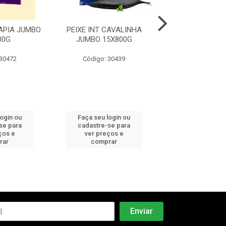
LAPIA JUMBO
PEIXE INT CAVALINHA
PEIXE INT M
00G
JUMBO 15X800G
15X800
 30472
Código: 30439
Código: 30
login ou
Faça seu login ou
Faça seu log
se para
cadastre-se para
cadastre-se 
ços e
ver preços e
ver preços
rar
comprar
comprar