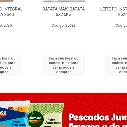
PO INTEGRAL
BATATA MAIS BATATA
LEITE PO IN
A 25KG
6X2.5KG
25X
o: 2730
Código: 30632
Código
 login ou
Faça seu login ou
Faça seu
e-se para
cadastre-se para
cadastre
reços e
ver preços e
ver pr
prar
comprar
com