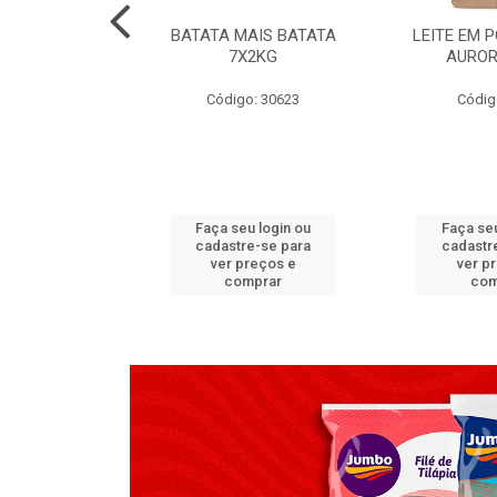
TADO PECA
BATATA MAIS BATATA
LEITE EM 
 2X3,7 KG
7X2KG
AUROR
go: 517
Código: 30623
Códig
u login ou
Faça seu login ou
Faça seu
e-se para
cadastre-se para
cadastr
reços e
ver preços e
ver p
mprar
comprar
com