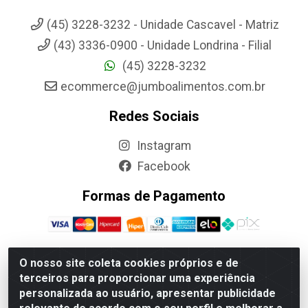
(45) 3228-3232 - Unidade Cascavel - Matriz
(43) 3336-0900 - Unidade Londrina - Filial
(45) 3228-3232
ecommerce@jumboalimentos.com.br
Redes Sociais
Instagram
Facebook
Formas de Pagamento
O nosso site coleta cookies próprios e de
terceiros para proporcionar uma experiência
Jumbo Alimentos Cascavel - Matriz - Rua Itatiba Do Sul, 161 -
personalizada ao usuário, apresentar publicidade
Santos Dumont, Cascavel-PR - CEP 85804-700- CNPJ
85.522.043/0001-90