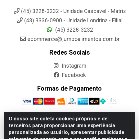
(45) 3228-3232 - Unidade Cascavel - Matriz
(43) 3336-0900 - Unidade Londrina - Filial
(45) 3228-3232
ecommerce@jumboalimentos.com.br
Redes Sociais
Instagram
Facebook
Formas de Pagamento
O nosso site coleta cookies próprios e de
terceiros para proporcionar uma experiência
Jumbo Alimentos Cascavel - Matriz - Rua Itatiba Do Sul, 161 -
personalizada ao usuário, apresentar publicidade
Santos Dumont, Cascavel-PR - CEP 85804-700- CNPJ
85.522.043/0001-90