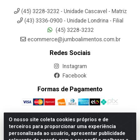
(45) 3228-3232 - Unidade Cascavel - Matriz
(43) 3336-0900 - Unidade Londrina - Filial
(45) 3228-3232
ecommerce@jumboalimentos.com.br
Redes Sociais
Instagram
Facebook
Formas de Pagamento
O nosso site coleta cookies próprios e de
terceiros para proporcionar uma experiência
Jumbo Alimentos Cascavel - Matriz - Rua Itatiba Do Sul, 161 -
personalizada ao usuário, apresentar publicidade
Santos Dumont, Cascavel-PR - CEP 85804-700- CNPJ
85.522.043/0001-90