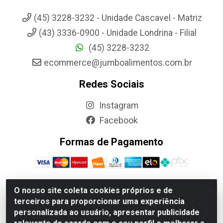
(45) 3228-3232 - Unidade Cascavel - Matriz
(43) 3336-0900 - Unidade Londrina - Filial
(45) 3228-3232
ecommerce@jumboalimentos.com.br
Redes Sociais
Instagram
Facebook
Formas de Pagamento
O nosso site coleta cookies próprios e de
terceiros para proporcionar uma experiência
Jumbo Alimentos Cascavel - Matriz - Rua Itatiba Do Sul, 161 -
personalizada ao usuário, apresentar publicidade
Santos Dumont, Cascavel-PR - CEP 85804-700- CNPJ
85.522.043/0001-90