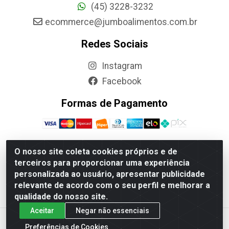
(45) 3228-3232
ecommerce@jumboalimentos.com.br
Redes Sociais
Instagram
Facebook
Formas de Pagamento
O nosso site coleta cookies próprios e de
terceiros para proporcionar uma experiência
Jumbo Alimentos Cascavel - Matriz - Rua Itatiba Do Sul,
personalizada ao usuário, apresentar publicidade
161 - Santos Dumont, Cascavel-PR - CEP 85804-700-
relevante de acordo com o seu perfil e melhorar a
CNPJ 85.522.043/0001-90
qualidade do nosso site.
Aceitar
Negar não essenciais
Preferências de Cookies