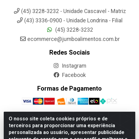
(45) 3228-3232 - Unidade Cascavel - Matriz
(43) 3336-0900 - Unidade Londrina - Filial
(45) 3228-3232
ecommerce@jumboalimentos.com.br
Redes Sociais
Instagram
Facebook
Formas de Pagamento
O nosso site coleta cookies próprios e de
terceiros para proporcionar uma experiência
Jumbo Alimentos Cascavel - Matriz - Rua Itatiba Do Sul, 161 -
personalizada ao usuário, apresentar publicidade
Santos Dumont, Cascavel-PR - CEP 85804-700- CNPJ
85.522.043/0001-90