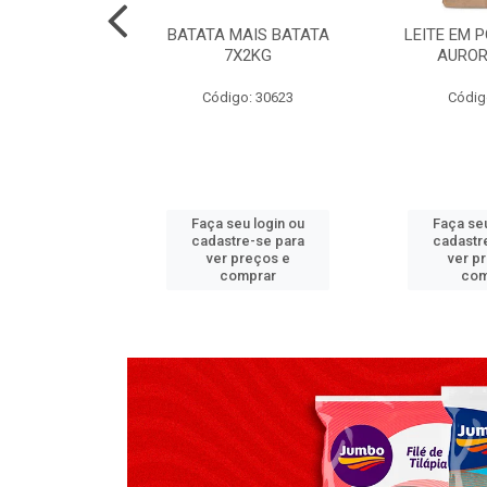
TADO PECA
BATATA MAIS BATATA
LEITE EM 
 2X3,7 KG
7X2KG
AUROR
go: 517
Código: 30623
Códig
u login ou
Faça seu login ou
Faça seu
e-se para
cadastre-se para
cadastr
reços e
ver preços e
ver p
mprar
comprar
com