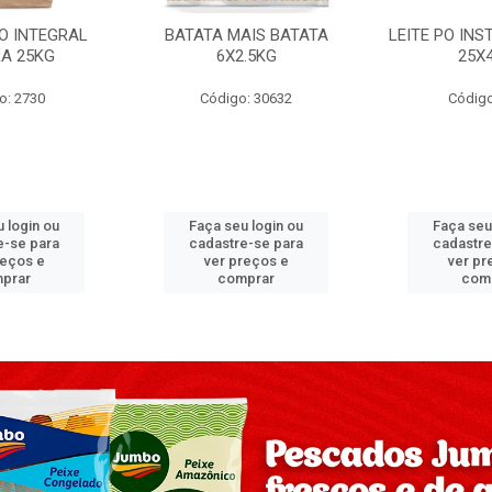
PO INTEGRAL
BATATA MAIS BATATA
LEITE PO IN
A 25KG
6X2.5KG
25X
o: 2730
Código: 30632
Código
 login ou
Faça seu login ou
Faça seu
e-se para
cadastre-se para
cadastre
reços e
ver preços e
ver pr
prar
comprar
com