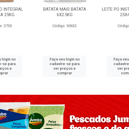
PO INTEGRAL
BATATA MAIS BATATA
LEITE PO IN
A 25KG
6X2.5KG
25X
o: 2730
Código: 30632
Código
 login ou
Faça seu login ou
Faça seu
e-se para
cadastre-se para
cadastre
reços e
ver preços e
ver pr
prar
comprar
com