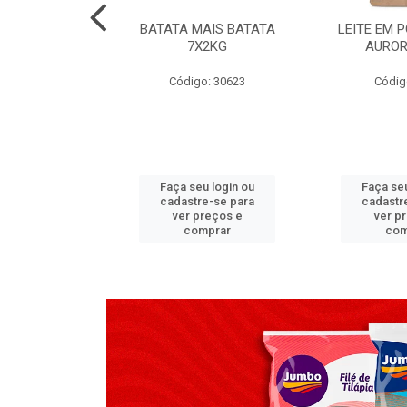
TADO PECA
BATATA MAIS BATATA
LEITE EM 
 2X3,7 KG
7X2KG
AUROR
go: 517
Código: 30623
Códig
u login ou
Faça seu login ou
Faça seu
e-se para
cadastre-se para
cadastr
reços e
ver preços e
ver p
mprar
comprar
com