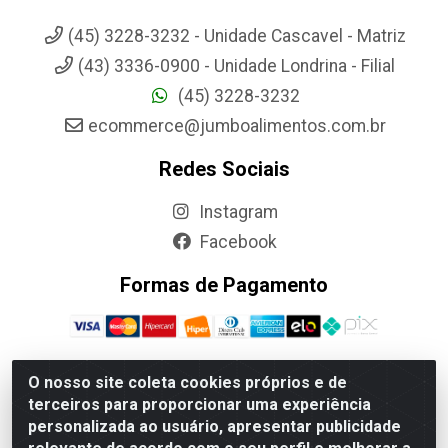
(45) 3228-3232 - Unidade Cascavel - Matriz
(43) 3336-0900 - Unidade Londrina - Filial
(45) 3228-3232
ecommerce@jumboalimentos.com.br
Redes Sociais
Instagram
Facebook
Formas de Pagamento
O nosso site coleta cookies próprios e de
terceiros para proporcionar uma experiência
Jumbo Alimentos Cascavel - Matriz - Rua Itatiba Do Sul, 161 -
personalizada ao usuário, apresentar publicidade
Santos Dumont, Cascavel-PR - CEP 85804-700- CNPJ
85.522.043/0001-90