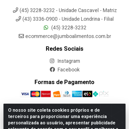
(45) 3228-3232 - Unidade Cascavel - Matriz
(43) 3336-0900 - Unidade Londrina - Filial
(45) 3228-3232
ecommerce@jumboalimentos.com.br
Redes Sociais
Instagram
Facebook
Formas de Pagamento
O nosso site coleta cookies próprios e de
terceiros para proporcionar uma experiência
Jumbo Alimentos Cascavel - Matriz - Rua Itatiba Do Sul, 161 -
personalizada ao usuário, apresentar publicidade
Santos Dumont, Cascavel-PR - CEP 85804-700- CNPJ
85.522.043/0001-90