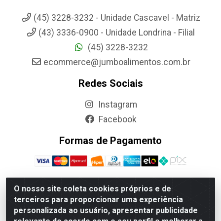
(45) 3228-3232 - Unidade Cascavel - Matriz
(43) 3336-0900 - Unidade Londrina - Filial
(45) 3228-3232
ecommerce@jumboalimentos.com.br
Redes Sociais
Instagram
Facebook
Formas de Pagamento
O nosso site coleta cookies próprios e de
terceiros para proporcionar uma experiência
Jumbo Alimentos Cascavel - Matriz - Rua Itatiba Do Sul, 161 -
personalizada ao usuário, apresentar publicidade
Santos Dumont, Cascavel-PR - CEP 85804-700- CNPJ
85.522.043/0001-90