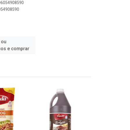
896054908590
6054908590
 ou
ços e comprar