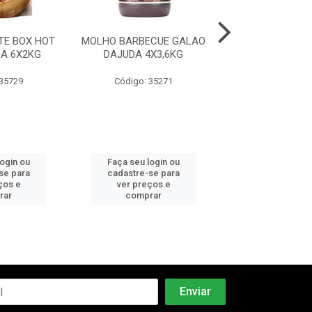
E BOX HOT
MOLHO BARBECUE GALAO
MOLHO PIMENTA
A 6X2KG
DAJUDA 4X3,6KG
SACHE 250
 35729
Código: 35271
Código: 35
login ou
Faça seu login ou
Faça seu log
se para
cadastre-se para
cadastre-se 
ços e
ver preços e
ver preços
rar
comprar
comprar