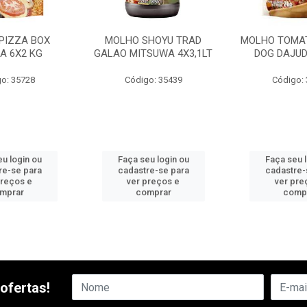
PIZZA BOX
MOLHO SHOYU TRAD
MOLHO TOMAT
A 6X2 KG
GALAO MITSUWA 4X3,1LT
DOG DAJUD
o: 35728
Código: 35439
Código:
u login ou
Faça seu login ou
Faça seu 
re-se para
cadastre-se para
cadastre-
preços e
ver preços e
ver pre
mprar
comprar
comp
ofertas!