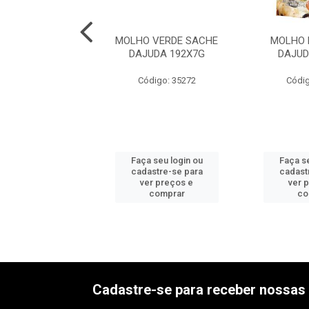
PIMENTA DAJUDA
MOLHO VERDE SACHE
MOLHO 
HE 250X3ML
DAJUDA 192X7G
DAJUD
digo: 35266
Código: 35272
Códig
 seu login ou
Faça seu login ou
Faça se
astre-se para
cadastre-se para
cadast
er preços e
ver preços e
ver 
comprar
comprar
co
Cadastre-se para receber nossas 