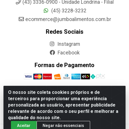
(43) 3336-0900 - Unidade Londrina - Filial
(45) 3228-3232
ecommerce@jumboalimentos.com.br
Redes Sociais
Instagram
Facebook
Formas de Pagamento
O nosso site coleta cookies próprios e de
terceiros para proporcionar uma experiência
Jumbo Alimentos Cascavel - Matriz - Rua Itatiba Do Sul,
personalizada ao usuário, apresentar publicidade
161 - Santos Dumont, Cascavel-PR - CEP 85804-700-
relevante de acordo com o seu perfil e melhorar a
CNPJ 85.522.043/0001-90
qualidade do nosso site.
Aceitar
Negar não essenciais