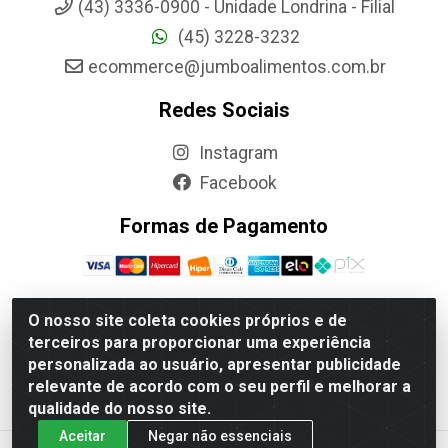
(43) 3336-0900 - Unidade Londrina - Filial
(45) 3228-3232
ecommerce@jumboalimentos.com.br
Redes Sociais
Instagram
Facebook
Formas de Pagamento
O nosso site coleta cookies próprios e de
terceiros para proporcionar uma experiência
Jumbo Alimentos Cascavel - Matriz - Rua Itatiba Do Sul,
personalizada ao usuário, apresentar publicidade
161 - Santos Dumont, Cascavel-PR - CEP 85804-700-
relevante de acordo com o seu perfil e melhorar a
CNPJ 85.522.043/0001-90
qualidade do nosso site.
Aceitar
Negar não essenciais