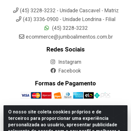
(45) 3228-3232 - Unidade Cascavel - Matriz
(43) 3336-0900 - Unidade Londrina - Filial
(45) 3228-3232
ecommerce@jumboalimentos.com.br
Redes Sociais
Instagram
Facebook
Formas de Pagamento
O nosso site coleta cookies próprios e de
terceiros para proporcionar uma experiência
Jumbo Alimentos Cascavel - Matriz - Rua Itatiba Do Sul, 161 -
personalizada ao usuário, apresentar publicidade
Santos Dumont, Cascavel-PR - CEP 85804-700- CNPJ
85.522.043/0001-90