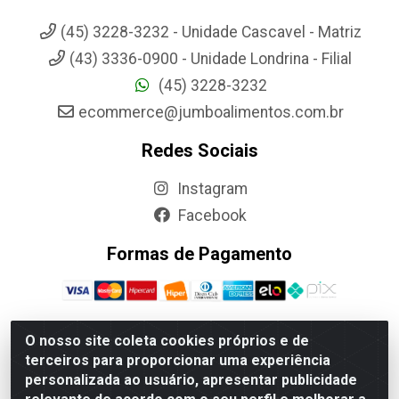
(45) 3228-3232 - Unidade Cascavel - Matriz
(43) 3336-0900 - Unidade Londrina - Filial
(45) 3228-3232
ecommerce@jumboalimentos.com.br
Redes Sociais
Instagram
Facebook
Formas de Pagamento
O nosso site coleta cookies próprios e de
terceiros para proporcionar uma experiência
Jumbo Alimentos Cascavel - Matriz - Rua Itatiba Do Sul, 161 -
personalizada ao usuário, apresentar publicidade
Santos Dumont, Cascavel-PR - CEP 85804-700- CNPJ
85.522.043/0001-90