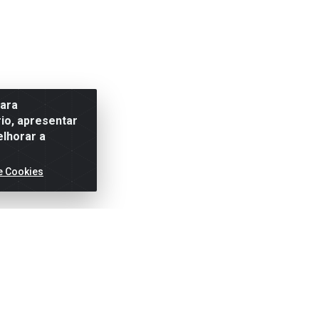
para
io, apresentar
elhorar a
e Cookies