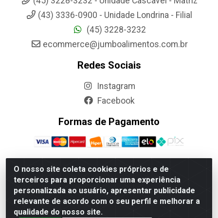
(45) 3228-3232 - Unidade Cascavel - Matriz
(43) 3336-0900 - Unidade Londrina - Filial
(45) 3228-3232
ecommerce@jumboalimentos.com.br
Redes Sociais
Instagram
Facebook
Formas de Pagamento
O nosso site coleta cookies próprios e de
terceiros para proporcionar uma experiência
Jumbo Alimentos Cascavel - Matriz - Rua Itatiba Do Sul, 161 -
personalizada ao usuário, apresentar publicidade
Santos Dumont, Cascavel-PR - CEP 85804-700- CNPJ
relevante de acordo com o seu perfil e melhorar a
85.522.043/0001-90
qualidade do nosso site.