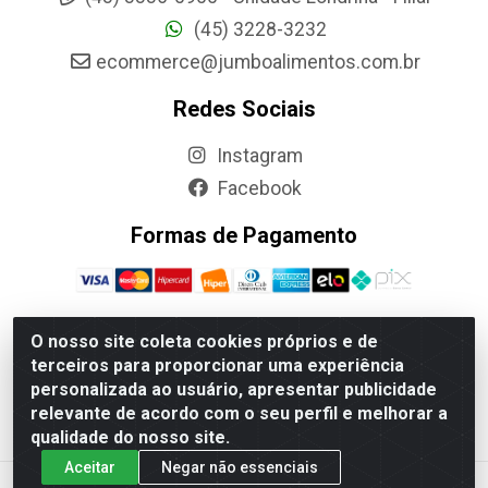
(45) 3228-3232
ecommerce@jumboalimentos.com.br
Redes Sociais
Instagram
Facebook
Formas de Pagamento
O nosso site coleta cookies próprios e de
terceiros para proporcionar uma experiência
Jumbo Alimentos Cascavel - Matriz - Rua Itatiba Do Sul, 161 -
personalizada ao usuário, apresentar publicidade
Santos Dumont, Cascavel-PR - CEP 85804-700- CNPJ
relevante de acordo com o seu perfil e melhorar a
85.522.043/0001-90
qualidade do nosso site.
Aceitar
Negar não essenciais