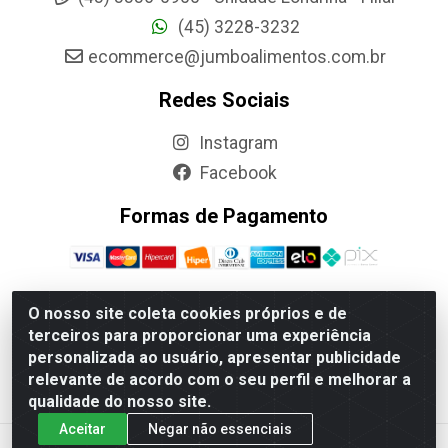
(45) 3228-3232
ecommerce@jumboalimentos.com.br
Redes Sociais
Instagram
Facebook
Formas de Pagamento
O nosso site coleta cookies próprios e de
terceiros para proporcionar uma experiência
Jumbo Alimentos Cascavel - Matriz - Rua Itatiba Do Sul, 161 -
personalizada ao usuário, apresentar publicidade
Santos Dumont, Cascavel-PR - CEP 85804-700- CNPJ
relevante de acordo com o seu perfil e melhorar a
85.522.043/0001-90
qualidade do nosso site.
Aceitar
Negar não essenciais