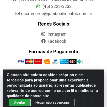
(45) 3228-3232
ecommerce@jumboalimentos.com.br
Redes Sociais
Instagram
Facebook
Formas de Pagamento
O nosso site coleta cookies próprios e de
terceiros para proporcionar uma experiência
Jumbo Alimentos Cascavel - Matriz - Rua Itatiba Do Sul, 161 -
personalizada ao usuário, apresentar publicidade
Santos Dumont, Cascavel-PR - CEP 85804-700- CNPJ
relevante de acordo com o seu perfil e melhorar a
85.522.043/0001-90
qualidade do nosso site.
Aceitar
Negar não essenciais