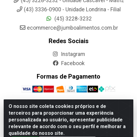
(45) 3228-3232 - Unidade Cascavel - Matriz
(43) 3336-0900 - Unidade Londrina - Filial
(45) 3228-3232
ecommerce@jumboalimentos.com.br
Redes Sociais
Instagram
Facebook
Formas de Pagamento
O nosso site coleta cookies próprios e de
terceiros para proporcionar uma experiência
Jumbo Alimentos Cascavel - Matriz - Rua Itatiba Do Sul, 161 -
personalizada ao usuário, apresentar publicidade
Santos Dumont, Cascavel-PR - CEP 85804-700- CNPJ
relevante de acordo com o seu perfil e melhorar a
85.522.043/0001-90
qualidade do nosso site.